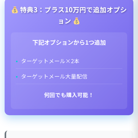
特典3：プラス10万円で追加オプシ
ョン
下記オプションから1つ追加
ターゲットメール×2本
ターゲットメール大量配信
何回でも購入可能！