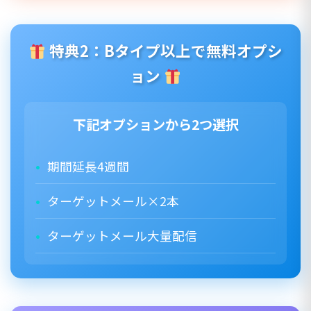
特典2：Bタイプ以上で無料オプシ
ョン
下記オプションから2つ選択
期間延長4週間
ターゲットメール×2本
ターゲットメール大量配信