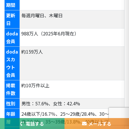
期間
更新
毎週月曜日、木曜日
日
doda
988万人（2025年6月現在）
会員
doda
約159万人
スカ
ウト
会員
掲載
約10万件以上
件数
性別
男性：57.6%、女性：42.4%
年齢
24歳以下/16.7％、25～29歳/28.4%、30～34
層
歳/19.0%、35～39歳/13.8%、40歳以上/22.1%
電話する
メールする